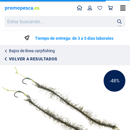
Perfil
Ces
Fish4All Weedy Carp Aparejo (2 pzas.)
Precio de lista
Estoy
2.60
buscando…
4.95
en
Tiempo de entrega: de 3 a 5 días laborales
Bajos de línea carpfishing
VOLVER A RESULTADOS
-48%