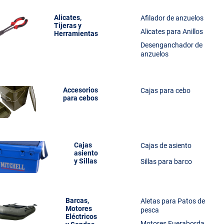
Alicates,
Afilador de anzuelos
Tijeras y
Alicates para Anillos
Herramientas
Desenganchador de
anzuelos
Accesorios
Cajas para cebo
para cebos
Cajas
Cajas de asiento
asiento
y Sillas
Sillas para barco
Barcas,
Aletas para Patos de
Motores
pesca
Eléctricos
Motores Fueraborda