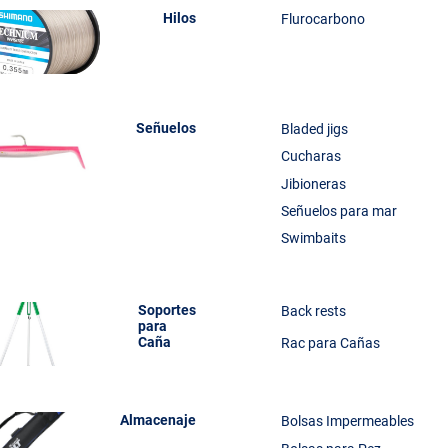
Hilos
Flurocarbono
Señuelos
Bladed jigs
Cucharas
Jibioneras
Señuelos para mar
Swimbaits
Soportes
Back rests
para
Caña
Rac para Cañas
Almacenaje
Bolsas Impermeables