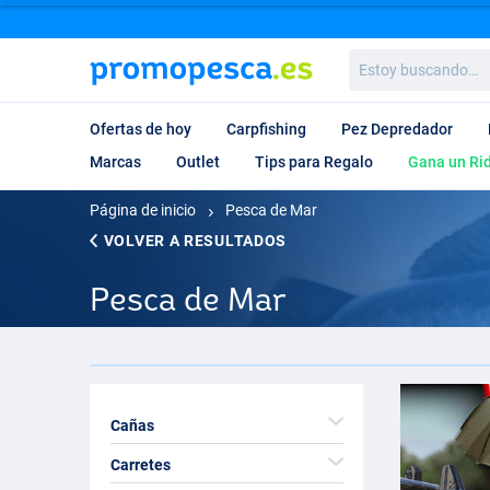
Estoy
buscando…
Ofertas de hoy
Carpfishing
Pez Depredador
Marcas
Outlet
Tips para Regalo
Gana un Ri
Página de inicio
Pesca de Mar
VOLVER A RESULTADOS
Pesca de Mar
Cañas
Carretes