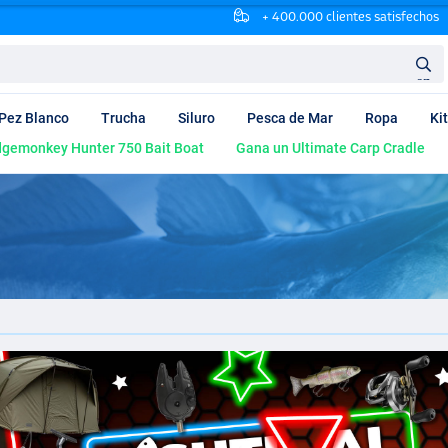
+ 400.000 clientes satisfechos
en
Pez Blanco
Trucha
Siluro
Pesca de Mar
Ropa
Ki
dgemonkey Hunter 750 Bait Boat
Gana un Ultimate Carp Cradle