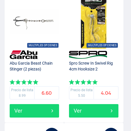
MULTIPLES OPCIONES
MULTIPLES OPCIONES
Abu Garcia Beast Chain
Spro Screw In Swivel Rig
Stinger (2 piezas)
4cm Hooksize 2
Precio de lista
Precio de lista
6.60
4.04
8.99
5.50
Ver
Ver