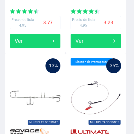
Precio de lista
Precio de lista
3.77
3.23
4.95
4.95
Ver
Ver
Elección de Promopesca
-13%
-35%
MULTIPLES OPCIONES
MULTIPLES OPCIONES