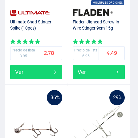
MULTIPLES OPCIONES
Ultimate Shad Stinger
Fladen Jighead Screw In
Spike (10pcs)
Wire Stinger 9cm 15g
Precio de lista
Precio de lista
2.78
4.49
3.95
6.95
Ver
Ver
-36%
-29%