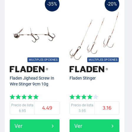
-35%
-20%
MULTIPLES OPCIONES
MULTIPLES OPCIONES
Fladen Jighead Screw In
Fladen Stinger
Wire Stinger 9cm 10g
Precio de lista
Precio de lista
4.49
3.16
6.95
3.95
Ver
Ver