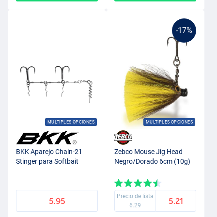
-17%
MULTIPLES OPCIONES
MULTIPLES OPCIONES
BKK Aparejo Chain-21
Zebco Mouse Jig Head
Stinger para Softbait
Negro/Dorado 6cm (10g)
Precio de lista
5.95
5.21
6.29