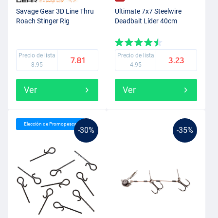
Savage Gear 3D Line Thru
Ultimate 7x7 Steelwire
Roach Stinger Rig
Deadbait Líder 40cm
Precio de lista
Precio de lista
7.81
3.23
8.95
4.95
Ver
Ver
Elección de Promopesca
-30%
-35%