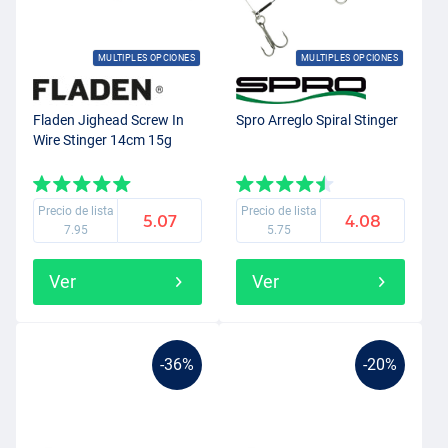
MULTIPLES OPCIONES
MULTIPLES OPCIONES
Fladen Jighead Screw In
Spro Arreglo Spiral Stinger
Wire Stinger 14cm 15g
Precio de lista
Precio de lista
5.07
4.08
7.95
5.75
Ver
Ver
-36%
-20%