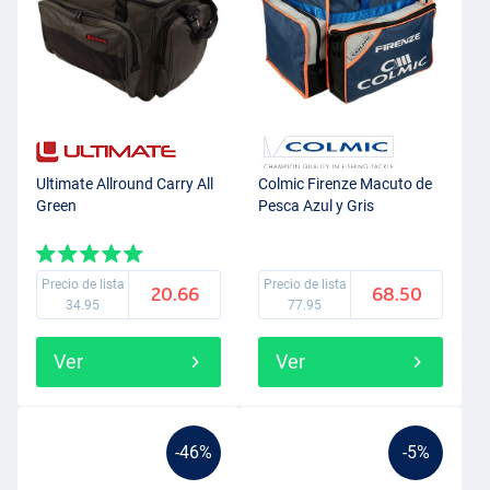
Ultimate Allround Carry All
Colmic Firenze Macuto de
Green
Pesca Azul y Gris
Precio de lista
Precio de lista
20.66
68.50
34.95
77.95
Ver
Ver
-46%
-5%