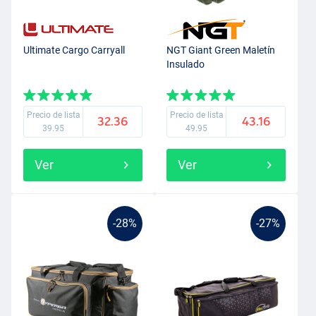
Ultimate Cargo Carryall
NGT Giant Green Maletín
Insulado
Precio de lista
Precio de lista
32.36
43.16
39.95
49.95
Ver
Ver
-28%
-27%