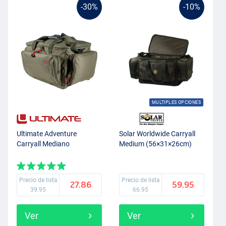
-30%
-10%
MULTIPLES OPCIONES
Ultimate Adventure
Solar Worldwide Carryall
Carryall Mediano
Medium (56×31×26cm)
Precio de lista
Precio de lista
27.86
59.95
39.95
66.95
Ver
Ver