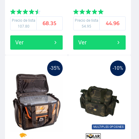
Precio de lista
Precio de lista
68.35
44.96
107.80
54.95
Ver
Ver
-35%
-10%
MULTIPLES OPCIONES