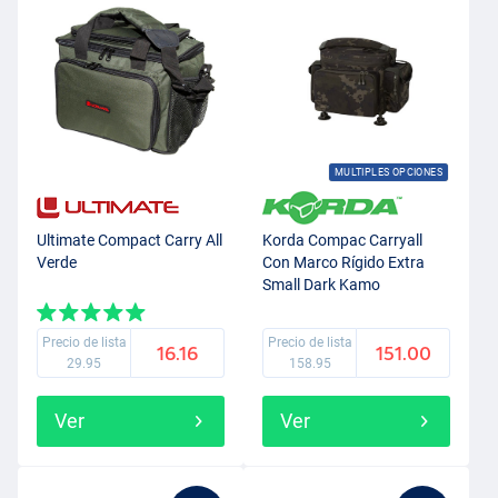
MULTIPLES OPCIONES
Ultimate Compact Carry All
Korda Compac Carryall
Verde
Con Marco Rígido Extra
Small Dark Kamo
Precio de lista
Precio de lista
16.16
151.00
29.95
158.95
Ver
Ver