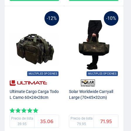
-12%
-10%
MULTIPLES OPCIONES
MULTIPLES OPCIONES
Ultimate Cargo Carga Todo
Solar Worldwide Carryall
L Camo 60×24×28cm
Large (70×45×32cm)
Precio de lista
Precio de lista
35.06
71.95
39.95
79.95