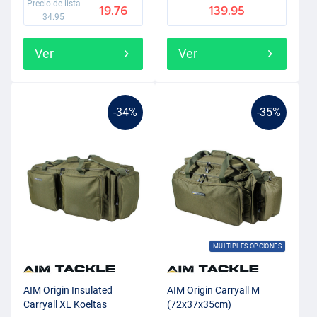
Precio de lista
19.76
139.95
34.95
Ver
Ver
-34%
-35%
MULTIPLES OPCIONES
AIM Origin Insulated
AIM Origin Carryall M
Carryall XL Koeltas
(72x37x35cm)