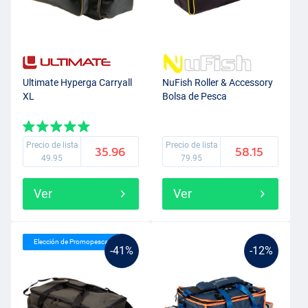
Ultimate Hyperga Carryall
NuFish Roller & Accessory
XL
Bolsa de Pesca
Precio de lista
Precio de lista
35.96
58.15
49.95
79.95
Ver
Ver
Elección de Promopesca
-41%
-12%