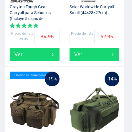
Grayton Tough Gear
Solar Worldwide Carryall
Carryall para Señuelos
Small (44×28×27cm)
(Incluye 5 cajas de
aparejos)
Precio de lista
Precio de lista
84.96
52.95
129.95
58.95
Ver
Ver
Elección de Promopesca
-19%
-14%