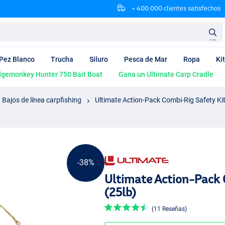
+ 400.000 clientes satisfechos
en
Pez Blanco
Trucha
Siluro
Pesca de Mar
Ropa
Ki
dgemonkey Hunter 750 Bait Boat
Gana un Ultimate Carp Cradle
Bajos de línea carpfishing
Ultimate Action-Pack Combi-Rig Safety Kit
-38%
Ultimate Action-Pack 
(25lb)
(11 Reseñas)