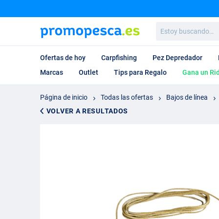
Estoy
buscando…
Ofertas de hoy
Carpfishing
Pez Depredador
Marcas
Outlet
Tips para Regalo
Gana un Ri
Página de inicio
Todas las ofertas
Bajos de línea
VOLVER A RESULTADOS