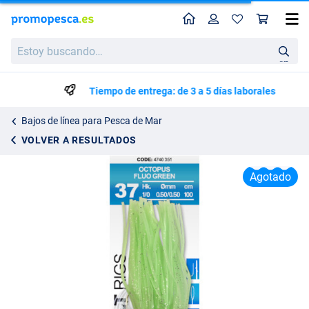
Perfil
Ces
Spro Salt Rig 37 Octopus
Estoy
Precio de lista
1.49
buscando…
2.79
en
Tiempo de entrega: de 3 a 5 días laborales
Bajos de línea para Pesca de Mar
VOLVER A RESULTADOS
Agotado