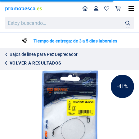
Perfil
Ces
Life Orange Líder de Titanio
Precio de lista
Estoy
2.36
buscando…
3.95
en
Tiempo de entrega: de 3 a 5 días laborales
Bajos de línea para Pez Depredador
VOLVER A RESULTADOS
-41%