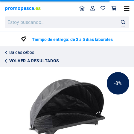
Perfil
Ces
Rive Half Moon Side Tray D36 (Mesa para Cebo con Cubierta)
Precio de lista
Estoy
175.22
buscando…
188.95
en
Tiempo de entrega: de 3 a 5 días laborales
Baldas cebos
VOLVER A RESULTADOS
-8%