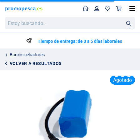
Perfil
Ces
Navicarp Trooper Batería para Barco Cebador 1A (5200mA)
Estoy
Precio de lista
25.95
buscando…
49.95
en
Tiempo de entrega: de 3 a 5 días laborales
Barcos cebadores
VOLVER A RESULTADOS
Agotado