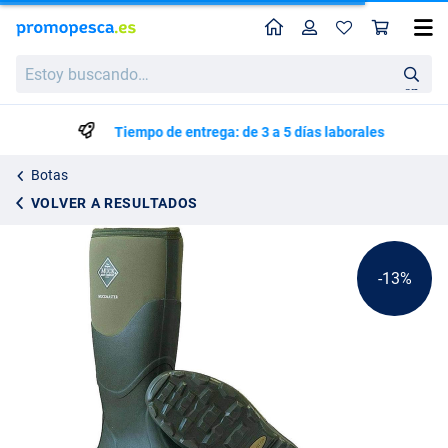
Perfil
Ces
Muck Boot Muckmaster Hi Moss
Precio de lista
Estoy
144.35
buscando…
165.00
en
Tiempo de entrega: de 3 a 5 días laborales
Botas
VOLVER A RESULTADOS
-13%