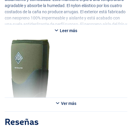
agradable y absorbe la humedad. El nylon elástico por los cuatro
costados de la caña no produce arrugas. El exterior está fabricado
con neopreno 100% impermeable y aislante y está acabado con
una suela antideslizante de perfil rugoso. El neopreno aísla del frío y
del calor. Maravillosamente cálido en invierno y fresco en verano.
Leer más
Ver más
Reseñas