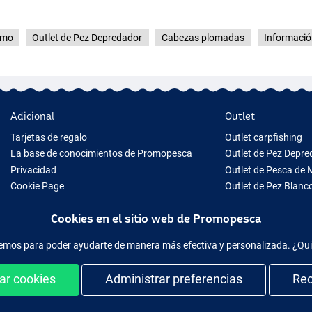
omo
Outlet de Pez Depredador
Cabezas plomadas
Informació
Adicional
Outlet
Tarjetas de regalo
Outlet carpfishing
La base de conocimientos de Promopesca
Outlet de Pez Depr
Privacidad
Outlet de Pesca de 
Cookie Page
Outlet de Pez Blanc
Tips para Regalo
Outlet de Ropa
Cookies en el sitio web de Promopesca
Nuevo Material de Pesca
Equipo de pesca temporalmente agotado
acemos para poder ayudarte de manera más efectiva y personalizada. ¿Qu
ar cookies
Administrar preferencias
Re
Comprar de manera fácil y segura