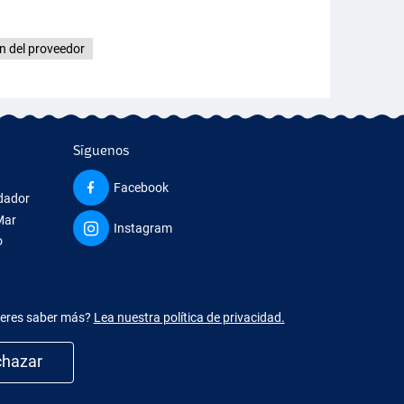
n del proveedor
Síguenos
Facebook
edador
Mar
Instagram
o
ieres saber más?
Lea nuestra política de privacidad.
chazar