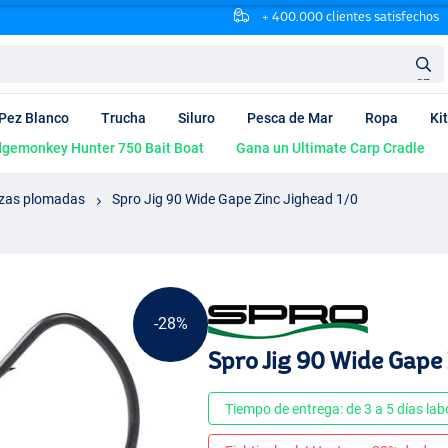
+ 400.000 clientes satisfechos
en
Pez Blanco
Trucha
Siluro
Pesca de Mar
Ropa
Ki
dgemonkey Hunter 750 Bait Boat
Gana un Ultimate Carp Cradle
zas plomadas
Spro Jig 90 Wide Gape Zinc Jighead 1/0
-28%
Spro Jig 90 Wide Gape 
Tiempo de entrega: de 3 a 5 días lab