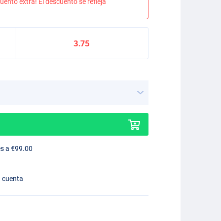
uento extra! El descuento se refleja
3.75
es a €99.00
n cuenta