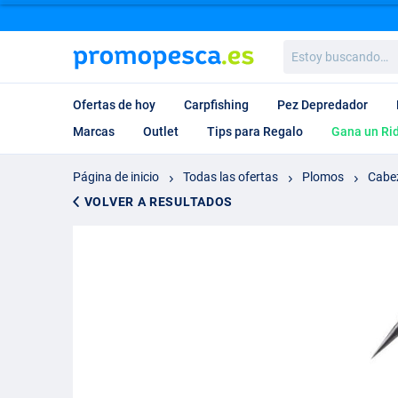
Estoy
buscando…
Ofertas de hoy
Carpfishing
Pez Depredador
Marcas
Outlet
Tips para Regalo
Gana un Ri
Página de inicio
Todas las ofertas
Plomos
Cabe
VOLVER A RESULTADOS