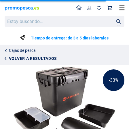
Perfil
Ces
Ultimate Salt Multi Box
Precio de lista
Estoy
26.96
buscando…
39.95
en
Tiempo de entrega: de 3 a 5 días laborales
Cajas de pesca
VOLVER A RESULTADOS
-33%