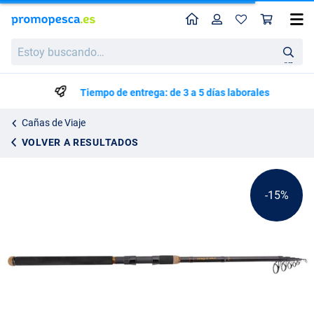
Perfil
Ces
Saenger Pro-T Gold Tele Travel Caña Telescópica
Precio de lista
Estoy
40.96
buscando…
47.95
en
Tiempo de entrega: de 3 a 5 días laborales
Cañas de Viaje
VOLVER A RESULTADOS
-15%