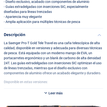
- Diseño exclusivo, acabado con componentes de aluminio
- Guías extradelgadas con inserciones
SIC
, especialmente
diseñadas para líneas trenzadas
- Apariencia muy elegante
- Amplia aplicación para múltiples técnicas de pesca
Descripción
La Saenger Pro-T Gold Tele Travel es una caña telescópica de alta
calidad, disponible en versiones y adecuada para diversas técnicas
de pesca. Está equipada con un moderno mango de
EVA
, un
portacarretes ergonómico y un blank de carbono de alta densidad
24T. Las guías extradelgadas con inserciones
SIC
optimizan el uso
de líneas trenzadas, mientras que el diseño exclusivo con
componentes de aluminio ofrece un acabado elegante y duradero.
Disponible en estas versiones:
Saenger Pro-T Gold Tele Travel 30 1.95m 10-30g
Leer más
- Telescópica
- Longitud: 1.95m
- Peso de lanzamiento: 10-30g