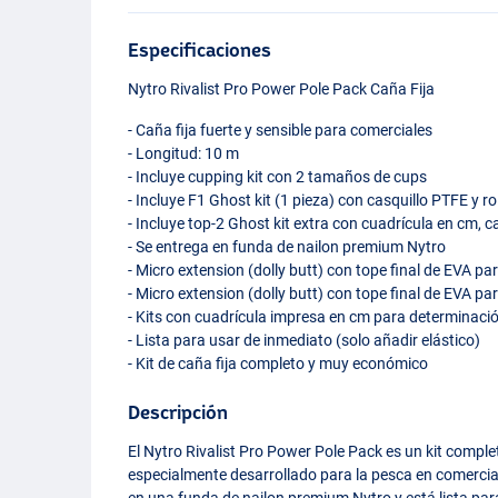
Especificaciones
Nytro Rivalist Pro Power Pole Pack Caña Fija
- Caña fija fuerte y sensible para comerciales
- Longitud: 10 m
- Incluye cupping kit con 2 tamaños de cups
- Incluye F1 Ghost kit (1 pieza) con casquillo
PTFE
y ro
- Incluye top-2 Ghost kit extra con cuadrícula en cm, c
- Se entrega en funda de nailon premium Nytro
- Micro extension (dolly butt) con tope final de
EVA
par
- Micro extension (dolly butt) con tope final de
EVA
par
- Kits con cuadrícula impresa en cm para determinaci
- Lista para usar de inmediato (solo añadir elástico)
- Kit de caña fija completo y muy económico
Descripción
El Nytro Rivalist Pro Power Pole Pack es un kit compl
especialmente desarrollado para la pesca en comerciale
en una funda de nailon premium Nytro y está lista para