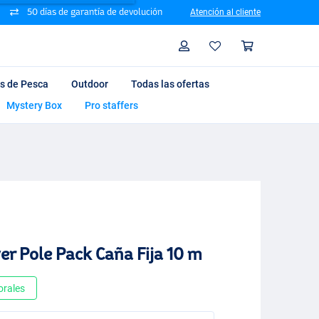
50 días de garantía de devolución
Atención al cliente
Busque
Perfil
Cesta d
ts de Pesca
Outdoor
Todas las ofertas
Mystery Box
Pro staffers
er Pole Pack Caña Fija 10 m
orales