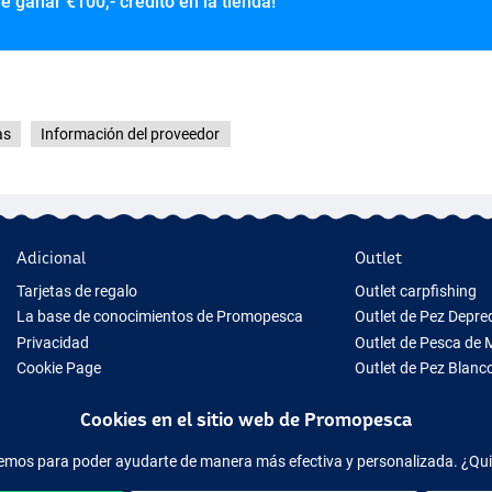
de ganar
€100,- crédito en la tienda!
as
Información del proveedor
Adicional
Outlet
Tarjetas de regalo
Outlet carpfishing
La base de conocimientos de Promopesca
Outlet de Pez Depr
Privacidad
Outlet de Pesca de 
Cookie Page
Outlet de Pez Blanc
Tips para Regalo
Outlet de Ropa
Cookies en el sitio web de Promopesca
Nuevo Material de Pesca
Equipo de pesca temporalmente agotado
acemos para poder ayudarte de manera más efectiva y personalizada. ¿Qu