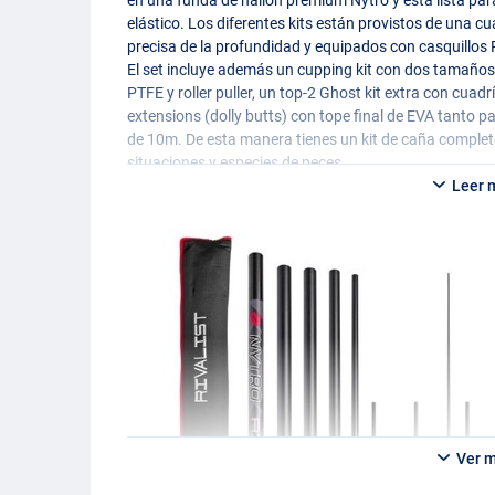
elástico. Los diferentes kits están provistos de una 
precisa de la profundidad y equipados con casquillos
El set incluye además un cupping kit con dos tamaños 
PTFE
y roller puller, un top-2 Ghost kit extra con cuad
extensions (dolly butts) con tope final de
EVA
tanto pa
de 10m. De esta manera tienes un kit de caña complet
situaciones y especies de peces.
Leer 
Ver 