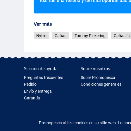
Escribe una reseña y ten una oportunidad 
Ver más
Nytro
Cañas
Tommy Pickering
Cañas fij
Sección de ayuda
Sobre nosotros
Preguntas frecuentes
Sobre Promopesca
Pedido
Condiciones generales
Envío y entrega
Garantía
Devolución y reembolso
Contacto
Promopesca utiliza cookies en su sitio web. Lo h