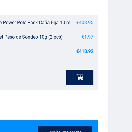
Pro Power Pole Pack Caña Fija 10 m
€408.95
t Peso de Sondeo 10g (2 pcs)
€1.97
€410.92