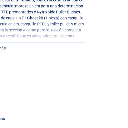
cuadrícula impresa en cm para una determinación
PTFE
premontados y Nytro Side Puller Bushes.
de cups, un F1 Ghost kit (1 pieza) con casquillo
rícula en cm, casquillo
PTFE
y roller puller, y micro
ra la sección 4 como para la sección completa
o y versátil que es adecuado para diversas
más
más