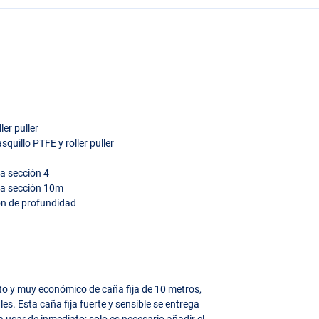
ller puller
asquillo
PTFE
y roller puller
a sección 4
a sección 10m
ón de profundidad
eto y muy económico de caña fija de 10 metros,
s. Esta caña fija fuerte y sensible se entrega
 usar de inmediato; solo es necesario añadir el