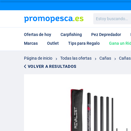
Estoy
buscando…
Ofertas de hoy
Carpfishing
Pez Depredador
Marcas
Outlet
Tips para Regalo
Gana un Ri
Página de inicio
Todas las ofertas
Cañas
Cañas 
VOLVER A RESULTADOS