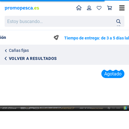
Perfil
Ces
Preston Euro Carp 850 STR Edge Caña Fija 8,5 m
Estoy
Precio de lista
255.50
buscando…
299.99
en
Tiempo de entrega: de 3 a 5 días laborales
Cañas fijas
VOLVER A RESULTADOS
Agotado