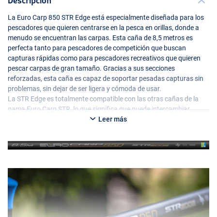
Descripción
La Euro Carp 850
STR
Edge está especialmente diseñada para los
pescadores que quieren centrarse en la pesca en orillas, donde a
menudo se encuentran las carpas. Esta caña de 8,5 metros es
perfecta tanto para pescadores de competición que buscan
capturas rápidas como para pescadores recreativos que quieren
pescar carpas de gran tamaño. Gracias a sus secciones
reforzadas, esta caña es capaz de soportar pesadas capturas sin
problemas, sin dejar de ser ligera y cómoda de usar.
La
STR
Edge es totalmente compatible con las otras cañas de la
gama Euro Carp
STR
, lo que significa que puede intercambiar
fácilmente los kits superiores entre diferentes cañas. Esta caña
Leer más
viene con una mini extensión y un kit superior 2 de repuesto, ambos
con marcas de profundidad para ajustar fácilmente la profundidad
correcta durante la pesca. Si desea cambiar de marcha
rápidamente durante un partido o simplemente disfrutar de la
captura de grandes carpas, la Euro Carp 850
STR
Edge es una
opción potente y fiable.