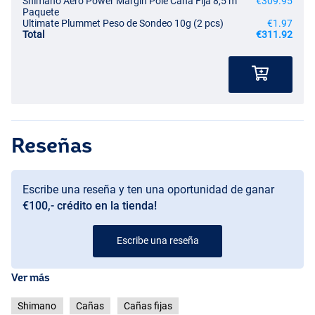
Shimano Aero Power Margin Pole Caña Fija 8,5 m
€309.95
Paquete
Ultimate Plummet Peso de Sondeo 10g (2 pcs)
€1.97
Total
€311.92
Reseñas
Escribe una reseña y ten una oportunidad de ganar
€100,- crédito en la tienda!
Escribe una reseña
Ver más
Shimano
Cañas
Cañas fijas