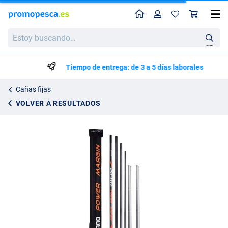
Perfil
Ces
Shimano Aero Power Margin Pole Caña Fija 8,5 m Paquete
Estoy
309.95
buscando…
en
Tiempo de entrega: de 3 a 5 días laborales
Cañas fijas
VOLVER A RESULTADOS