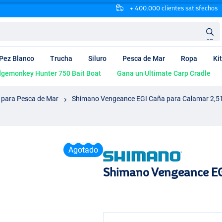
+ 400.000 clientes satisfechos
en
Pez Blanco
Trucha
Siluro
Pesca de Mar
Ropa
Ki
dgemonkey Hunter 750 Bait Boat
Gana un Ultimate Carp Cradle
 para Pesca de Mar
Shimano Vengeance EGI Caña para Calamar 2,5
Agotado
Shimano Vengeance EG