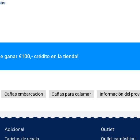
más
de ganar
€100,- crédito en la tienda!
Cañas embarcacion
Cañas para calamar
Información del pro
Adicional
Outlet
Tarjetas de regalo
Outlet carpfishing