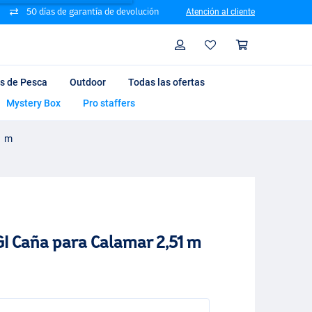
50 días de garantía de devolución
Atención al cliente
Busque
Perfil
Cesta d
ts de Pesca
Outdoor
Todas las ofertas
Mystery Box
Pro staffers
1 m
I Caña para Calamar 2,51 m