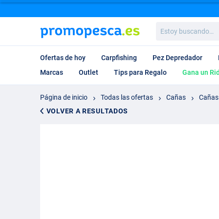
Estoy
buscando…
Ofertas de hoy
Carpfishing
Pez Depredador
Marcas
Outlet
Tips para Regalo
Gana un Ri
Página de inicio
Todas las ofertas
Cañas
Cañas
VOLVER A RESULTADOS