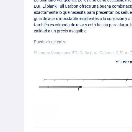
EGI
. El blank Full Carbon ofrece una buena combinació
exactamente lo que necesita para presentar los señu
guía de acero inoxidable resistentes a la corrosión 
también es cómoda de usar y está hecha para durar. 
calidad a un precio asequible.
Puede elegir entre:
Shimano Vengeance
EGI
Caña para Calamar 2,51 m (T
- Longitud: 2.51 m
Leer 
- Tamaño Egi: 1.8-3.8
- Longitud de transporte: 13 cm
- Rango de potencia: Medium Light
Caña Shimano Vengeance
EGI
Squid 2.51 m (Tamaño E
- Longitud: 2,51 m
- Tamaño Egi: 2.0-4.0
- Longitud de transporte: 130 cm
- Potencia: Media