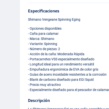
Especificaciones
Shimano Vengeane Spinning Eging
- Opciones disponibles
- Caña para calamar
- Marca: Shimano
- Variante: Spinning
- Número de piezas: 2
- Acción de la caña: Moderada Rápida
- Portacarretes
VSS
especialmente diseñado
- Longitud ideal para un rendimiento versátil
- Empuñadura ergonómica de
EVA
de color gris
- Guías de acero inoxidable resistentes a la corrosión
- Blank de carbono diseñado para
EGI
Squid
- Precio muy atractivo
- Especialmente diseñado para el pescador de calama
Descripción
La Shimano Vengeance Egi es una caña accesible y re