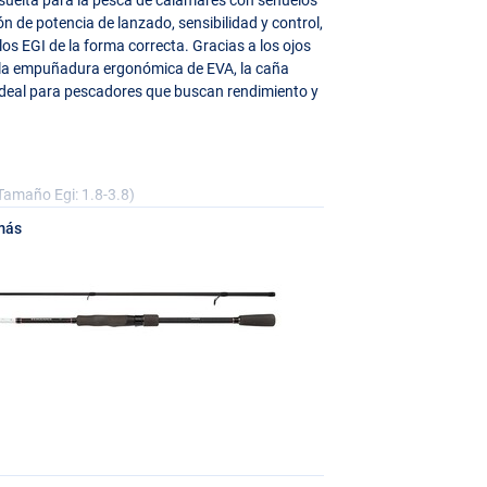
n de potencia de lanzado, sensibilidad y control,
elos
EGI
de la forma correcta. Gracias a los ojos
y a la empuñadura ergonómica de
EVA
, la caña
Ideal para pescadores que buscan rendimiento y
amaño Egi: 1.8-3.8)
más
gi: 2.0-4.0)