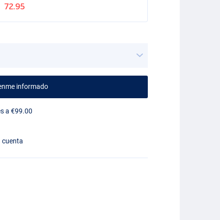
72.95
enme informado
es a €99.00
n cuenta