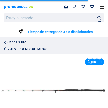
Perfil
Ces
Ugly Stik Silurus Vertical Caña para Siluro 1,70 m (150-300 g) (1-Tramo)
Estoy
64.95
buscando…
en
Tiempo de entrega: de 3 a 5 días laborales
Cañas Siluro
VOLVER A RESULTADOS
Agotado