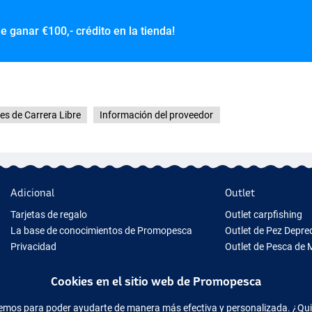
de ganar
€100,- crédito en la tienda!
es de Carrera Libre
Información del proveedor
Adicional
Outlet
Tarjetas de regalo
Outlet carpfishing
La base de conocimientos de Promopesca
Outlet de Pez Depr
Privacidad
Outlet de Pesca de 
Cookie Page
Outlet de Pez Blanc
Tips para Regalo
Outlet de Ropa
Cookies en el sitio web de Promopesca
Nuevo Material de Pesca
acemos para poder ayudarte de manera más efectiva y personalizada. ¿Qu
Equipo de pesca temporalmente agotado