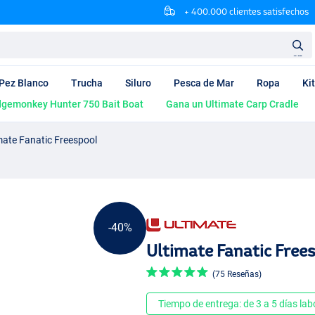
+ 400.000 clientes satisfechos
en
Pez Blanco
Trucha
Siluro
Pesca de Mar
Ropa
Ki
dgemonkey Hunter 750 Bait Boat
Gana un Ultimate Carp Cradle
mate Fanatic Freespool
-40%
Ultimate Fanatic Free
(75 Reseñas)
Tiempo de entrega: de 3 a 5 días lab