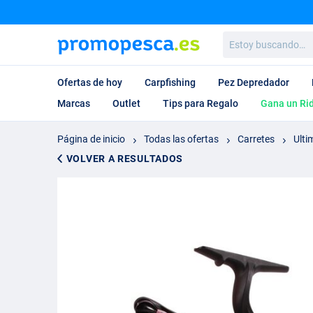
Estoy
buscando…
Ofertas de hoy
Carpfishing
Pez Depredador
Marcas
Outlet
Tips para Regalo
Gana un Ri
Página de inicio
Todas las ofertas
Carretes
Ulti
VOLVER A RESULTADOS