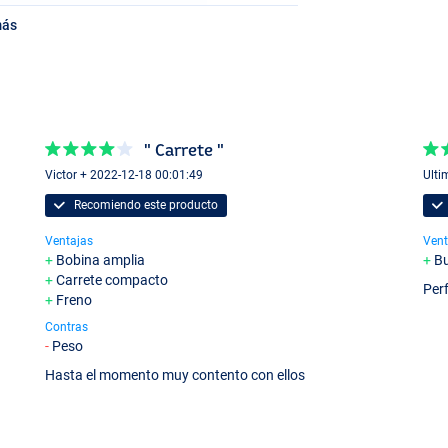
más
" Carrete "
Victor + 2022-12-18 00:01:49
Ulti
Recomiendo este producto
Ventajas
Vent
Bobina amplia
B
Carrete compacto
Per
Freno
Contras
Peso
Hasta el momento muy contento con ellos