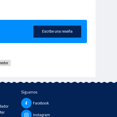
Escribe una reseña
eedor
Síguenos
Facebook
edador
Mar
Instagram