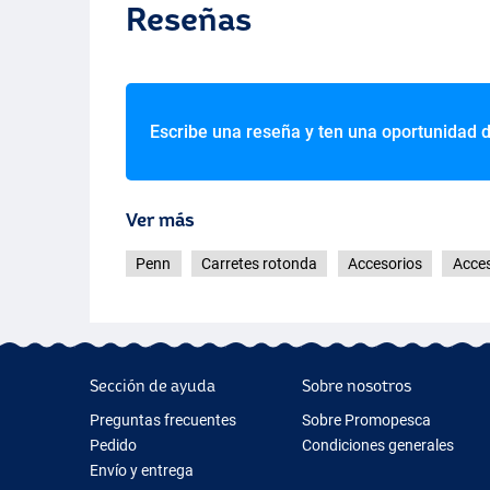
Reseñas
Escribe una reseña y ten una oportunidad 
Ver más
Penn
Carretes rotonda
Accesorios
Acces
Sección de ayuda
Sobre nosotros
Preguntas frecuentes
Sobre Promopesca
Pedido
Condiciones generales
Envío y entrega