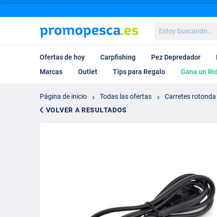
Estoy
buscando…
Ofertas de hoy
Carpfishing
Pez Depredador
Marcas
Outlet
Tips para Regalo
Gana un Ri
Página de inicio
Todas las ofertas
Carretes rotonda
VOLVER A RESULTADOS