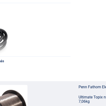
más
Penn Fathom Ele
Ultimate Topix 
7,06kg