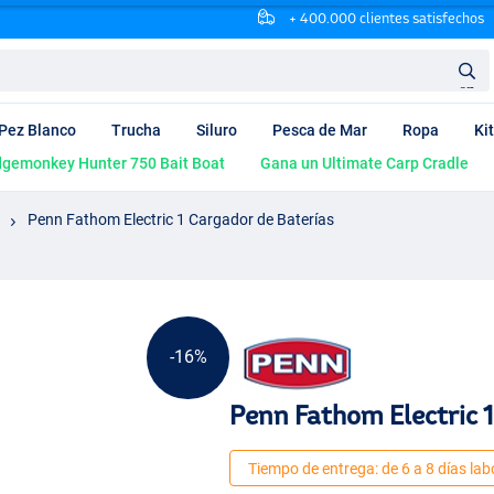
+ 400.000 clientes satisfechos
en
Pez Blanco
Trucha
Siluro
Pesca de Mar
Ropa
Ki
dgemonkey Hunter 750 Bait Boat
Gana un Ultimate Carp Cradle
Penn Fathom Electric 1 Cargador de Baterías
-16%
Penn Fathom Electric 1
Tiempo de entrega: de 6 a 8 días lab