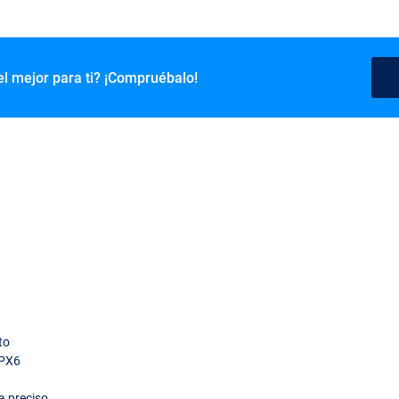
el mejor para ti? ¡Compruébalo!
to
IPX6
a preciso