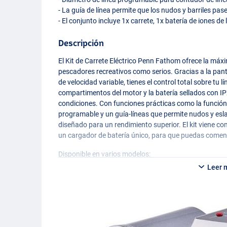
- La guía de línea permite que los nudos y barriles pas
- El conjunto incluye 1x carrete, 1x batería de iones de
Descripción
El Kit de Carrete Eléctrico Penn Fathom ofrece la máxi
pescadores recreativos como serios. Gracias a la pan
de velocidad variable, tienes el control total sobre tu lí
compartimentos del motor y la batería sellados con IP
condiciones. Con funciones prácticas como la función
programable y un guía-líneas que permite nudos y eslab
diseñado para un rendimiento superior. El kit viene co
un cargador de batería único, para que puedas comen
Disponible en varios modelos:
Leer 
Kit de Carrete Eléctrico Penn Fathom 30
- Peso: 1701 g
- Rodamientos de bolas: 5
- Fuerza de arrastre: 13,6 kg
- Relación de transmisión: 2.8:1
- Velocidad de recuperación: 48 cm