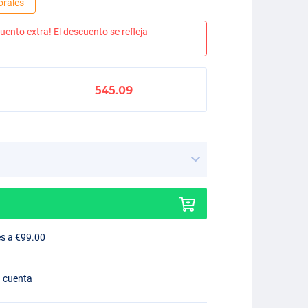
orales
uento extra! El descuento se refleja
545.09
es a €99.00
n cuenta