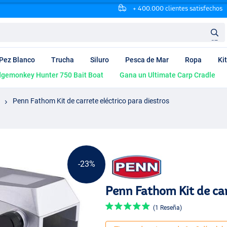
+ 400.000 clientes satisfechos
en
Pez Blanco
Trucha
Siluro
Pesca de Mar
Ropa
Ki
dgemonkey Hunter 750 Bait Boat
Gana un Ultimate Carp Cradle
Penn Fathom Kit de carrete eléctrico para diestros
-23%
Penn Fathom Kit de car
(1 Reseña)