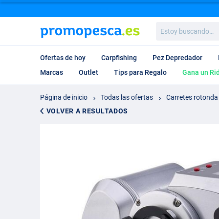
Estoy
buscando…
Ofertas de hoy
Carpfishing
Pez Depredador
Marcas
Outlet
Tips para Regalo
Gana un Ri
Página de inicio
Todas las ofertas
Carretes rotonda
VOLVER A RESULTADOS