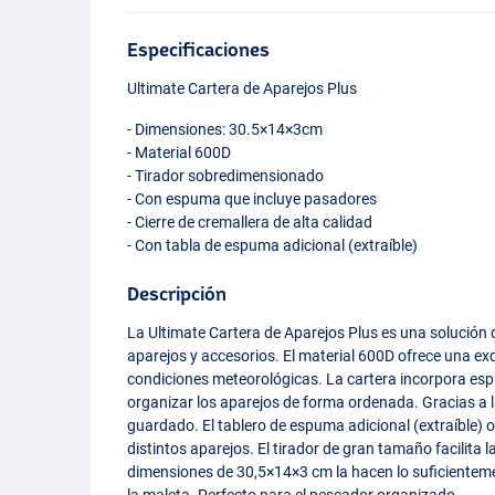
Especificaciones
Ultimate Cartera de Aparejos Plus
- Dimensiones: 30.5×14×3cm
- Material 600D
- Tirador sobredimensionado
- Con espuma que incluye pasadores
- Cierre de cremallera de alta calidad
- Con tabla de espuma adicional (extraíble)
Descripción
La Ultimate Cartera de Aparejos Plus es una solución
aparejos y accesorios. El material 600D ofrece una exc
condiciones meteorológicas. La cartera incorpora es
organizar los aparejos de forma ordenada. Gracias a l
guardado. El tablero de espuma adicional (extraíble) 
distintos aparejos. El tirador de gran tamaño facilita l
dimensiones de 30,5×14×3 cm la hacen lo suficienteme
la maleta. Perfecto para el pescador organizado.