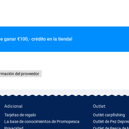
de ganar
€100,- crédito en la tienda!
rmación del proveedor
Adicional
Outlet
Tarjetas de regalo
Outlet carpfishing
La base de conocimientos de Promopesca
Outlet de Pez Depr
Privacidad
Outlet de Pesca de 