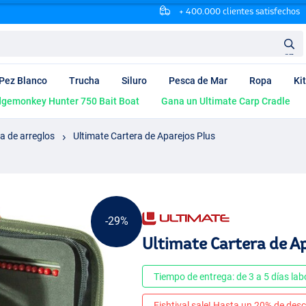
+ 400.000 clientes satisfechos
en
Pez Blanco
Trucha
Siluro
Pesca de Mar
Ropa
Ki
dgemonkey Hunter 750 Bait Boat
Gana un Ultimate Carp Cradle
a de arreglos
Ultimate Cartera de Aparejos Plus
-29%
Ultimate Cartera de A
Tiempo de entrega: de 3 a 5 días lab
Fishtival sale! Hasta un 20% de desc