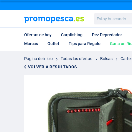
Estoy
buscando…
Ofertas de hoy
Carpfishing
Pez Depredador
Marcas
Outlet
Tips para Regalo
Gana un Ri
Página de inicio
Todas las ofertas
Bolsas
Carter
VOLVER A RESULTADOS