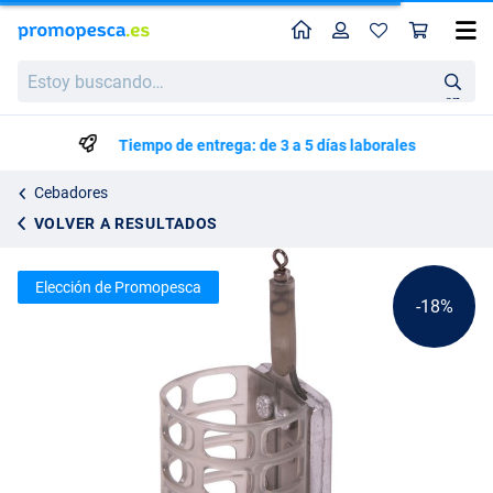
Perfil
Ces
Ultimate Feeder Plástico Redondo
Precio de lista
Estoy
1.61
buscando…
1.95
en
Tiempo de entrega: de 3 a 5 días laborales
Cebadores
VOLVER A RESULTADOS
Elección de Promopesca
-18%