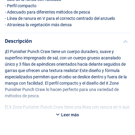
- Perfil compacto
- Adecuado para diferentes métodos de pesca
- Línea de ranura en V para el correcto centrado del anzuelo
- Atraviesa la vegetación más densa
Descripción
¡El Punisher Punch Craw tiene un cuerpo duradero, suave y
superfino impregnado de sal, con un cuerpo grueso acanalado
único y 3 filas de apéndices orientados hacia delante seguidos de
garras que ofrecen una textura realista! Este diseño y fórmula
especializados permiten que el cebo se deslice dentro y fuera de la
manga con facilidad. El perfil compacto y el diseño del X Zone
Punisher Punch Craw lo hacen perfecto para una variedad de
métodos de pesca.
El X Zone Punisher Punch Craw tiene una línea con ranura en V que
atraviesa el centro de la parte inferior del cuerpo para ayudarte a
Leer más
centrar el anzuelo para la presentación que elijas y también te
ayuda a conseguir un anzuelo sólido cada vez. ¡La forma cónica en
la parte superior del cuerpo asegura que cualquier estilo o tipo de