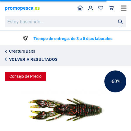
Perfil
Ces
X Zone Punisher Punch Craw 9cm (8 piezas)
Precio de lista
Estoy
3.42
buscando…
8.49
en
Tiempo de entrega: de 3 a 5 días laborales
Creature Baits
VOLVER A RESULTADOS
Consejo de Precio
-60%