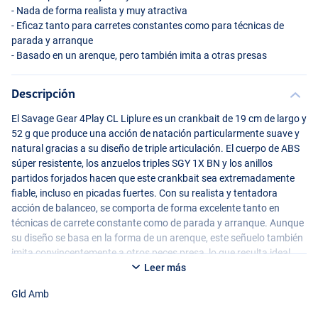
- Nada de forma realista y muy atractiva
- Eficaz tanto para carretes constantes como para técnicas de
parada y arranque
- Basado en un arenque, pero también imita a otras presas
Descripción
El Savage Gear 4Play CL Liplure es un crankbait de 19 cm de largo y
52 g que produce una acción de natación particularmente suave y
natural gracias a su diseño de triple articulación. El cuerpo de
ABS
Roach
súper resistente, los anzuelos triples
SGY
1X BN y los anillos
partidos forjados hacen que este crankbait sea extremadamente
fiable, incluso en picadas fuertes. Con su realista y tentadora
acción de balanceo, se comporta de forma excelente tanto en
técnicas de carrete constante como de parada y arranque. Aunque
su diseño se basa en la forma de un arenque, este señuelo también
imita convincentemente a otros peces presa, lo que resulta ideal
para atraer a los depredadores al ataque en diversas situaciones.
Leer más
Gld Amb