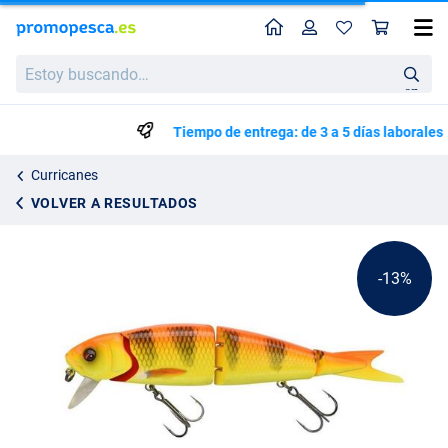
Perfil
Ces
Savage Gear 4Play CL Liplure Señuelo 19cm (52g)
Precio de lista
Estoy
17.39
buscando…
19.95
en
Tiempo de entrega: de 3 a 5 días laborales
Curricanes
VOLVER A RESULTADOS
-13%