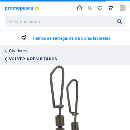
Perfil
Ces
Westin Conectores de Cebo Muerto de Cambio Fácil (10 pzas.)
Estoy
7.95
buscando…
en
Tiempo de entrega: de 3 a 5 días laborales
Giradores
VOLVER A RESULTADOS