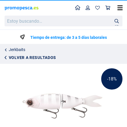
Perfil
Ces
Gamakatsu Luxxe Laughin’ 170 Jerkbait 17cm (46g)
Estoy
Precio de lista
20.61
buscando…
24.95
en
Tiempo de entrega: de 3 a 5 días laborales
Jerkbaits
VOLVER A RESULTADOS
-18%