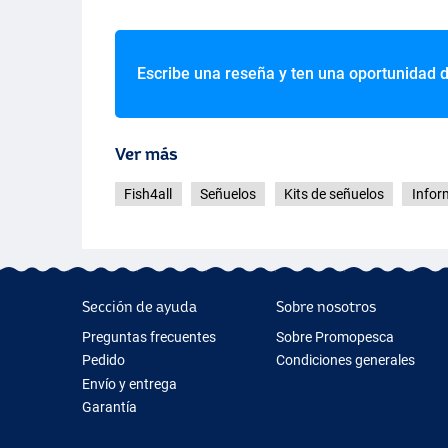
Escribe una reseña y ten una oportunidad 
Ver más
Fish4all
Señuelos
Kits de señuelos
Infor
Sección de ayuda
Sobre nosotros
Preguntas frecuentes
Sobre Promopesca
Pedido
Condiciones generales
Envío y entrega
Garantía
Devolución y reembolso