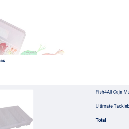
más
Fish4All Caja Mu
Ultimate Tackl
Total