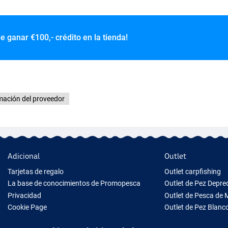
de ganar
€100,- crédito en la tienda!
mación del proveedor
Adicional
Outlet
Tarjetas de regalo
Outlet carpfishing
La base de conocimientos de Promopesca
Outlet de Pez Depr
Privacidad
Outlet de Pesca de 
Cookie Page
Outlet de Pez Blanc
Tips para Regalo
Outlet de Ropa