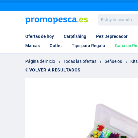
Estoy
buscando…
Ofertas de hoy
Carpfishing
Pez Depredador
Marcas
Outlet
Tips para Regalo
Gana un Ri
Página de inicio
Todas las ofertas
Señuelos
Kits
VOLVER A RESULTADOS