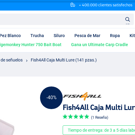
+ 400.000 clientes satisfechos
en
Pez Blanco
Trucha
Siluro
Pesca de Mar
Ropa
Ki
dgemonkey Hunter 750 Bait Boat
Gana un Ultimate Carp Cradle
 de señuelos
Fish4All Caja Multi Lure (141 pzas.)
-40%
Fish4All Caja Multi Lur
(1 Reseña)
Tiempo de entrega: de 3 a 5 días lab