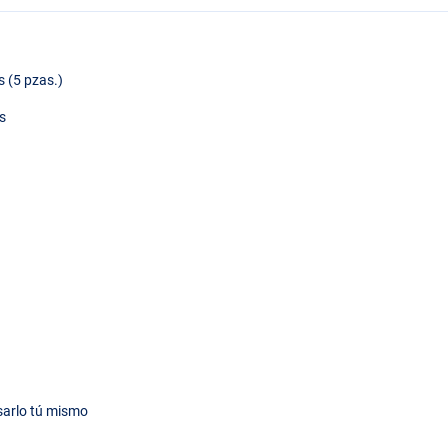
s (5 pzas.)
ps
usarlo tú mismo