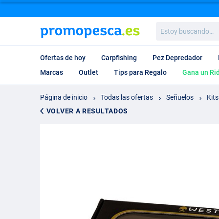
Estoy
buscando…
Ofertas de hoy
Carpfishing
Pez Depredador
Marcas
Outlet
Tips para Regalo
Gana un Ri
Página de inicio
Todas las ofertas
Señuelos
Kits
VOLVER A RESULTADOS