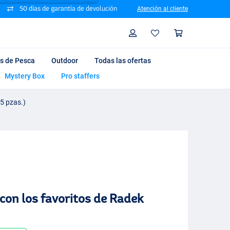
50 días de garantía de devolución
Atención al cliente
Busque
Perfil
Cesta d
ts de Pesca
Outdoor
Todas las ofertas
Mystery Box
Pro staffers
(5 pzas.)
con los favoritos de Radek