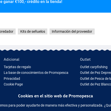
de ganar
€100,- crédito en la tienda!
epredador
Kits de señuelos
Información del proveedor
Adicional
Outlet
Tarjetas de regalo
Outlet carpfishing
La base de conocimientos de Promopesca
Outlet de Pez Depr
Privacidad
Outlet de Pesca de 
Cookie Page
Outlet de Pez Blanc
Tips para Regalo
Outlet de Ropa
Cookies en el sitio web de Promopesca
Nuevo Material de Pesca
Equipo de pesca temporalmente agotado
acemos para poder ayudarte de manera más efectiva y personalizada. ¿Qu