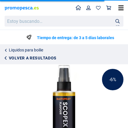
Perfil
Ces
Tijgernotenkopen Scopex Spray de Cebo (50 ml)
Precio de lista
Estoy
7.59
buscando…
7.99
en
Tiempo de entrega: de 3 a 5 días laborales
Liquidos para boilie
VOLVER A RESULTADOS
-6%