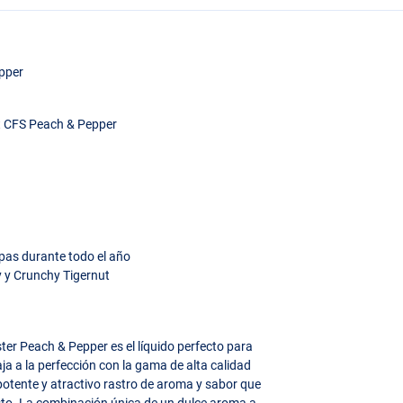
pper
t
CFS
Peach & Pepper
rpas durante todo el año
y y Crunchy Tigernut
ter Peach & Pepper es el líquido perfecto para
aja a la perfección con la gama de alta calidad
potente y atractivo rastro de aroma y sabor que
esto. La combinación única de un dulce aroma a