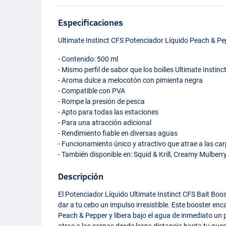
Especificaciones
Ultimate Instinct
CFS
Potenciador Líquido Peach & Pe
- Contenido: 500 ml
- Mismo perfil de sabor que los boilies Ultimate Instinc
- Aroma dulce a melocotón con pimienta negra
- Compatible con
PVA
- Rompe la presión de pesca
- Apto para todas las estaciones
- Para una atracción adicional
- Rendimiento fiable en diversas aguas
- Funcionamiento único y atractivo que atrae a las ca
- También disponible en: Squid & Krill, Creamy Mulberr
Descripción
El Potenciador Líquido Ultimate Instinct
CFS
Bait Boos
dar a tu cebo un impulso irresistible. Este booster enc
Peach & Pepper y libera bajo el agua de inmediato un 
atrae a las carpas desde larga distancia hasta tu pu