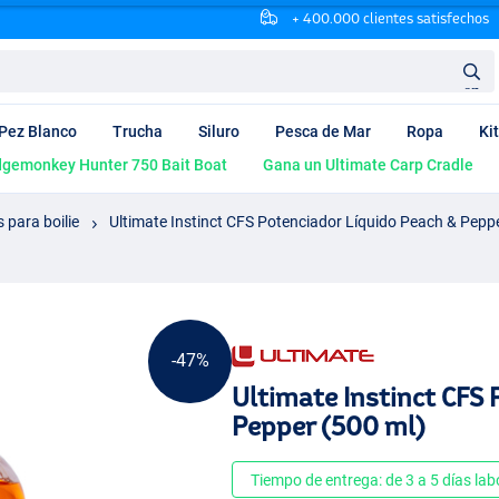
+ 400.000 clientes satisfechos
en
Pez Blanco
Trucha
Siluro
Pesca de Mar
Ropa
Ki
dgemonkey Hunter 750 Bait Boat
Gana un Ultimate Carp Cradle
 para boilie
Ultimate Instinct CFS Potenciador Líquido Peach & Pepp
-47%
Ultimate Instinct CFS 
Pepper (500 ml)
Tiempo de entrega: de 3 a 5 días lab