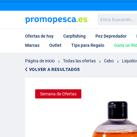
Estoy
buscando…
Ofertas de hoy
Carpfishing
Pez Depredador
Marcas
Outlet
Tips para Regalo
Gana un Ri
Página de inicio
Todas las ofertas
Cebo
Liquidos
VOLVER A RESULTADOS
Semana de Ofertas