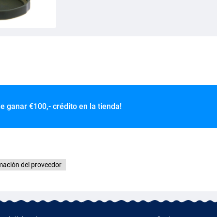
de ganar
€100,- crédito en la tienda!
mación del proveedor