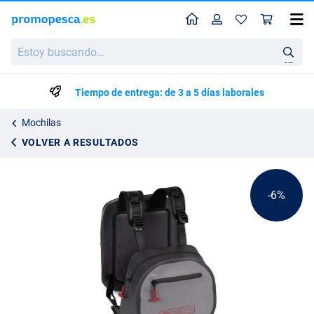
Perfil
Ces
Fox Rage Pro Series Pechera Impermeable para Pesca de Depredadores
Estoy
Precio de lista
79.75
buscando…
83.95
en
Tiempo de entrega: de 3 a 5 días laborales
Mochilas
VOLVER A RESULTADOS
-6%