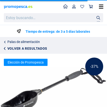
Perfil
Ces
Ultimate Cuchara para Cebo con Mango
Precio de lista
Estoy
9.44
buscando…
14.95
en
Tiempo de entrega: de 3 a 5 días laborales
Palas de alimentación
VOLVER A RESULTADOS
Elección de Promopesca
-37%