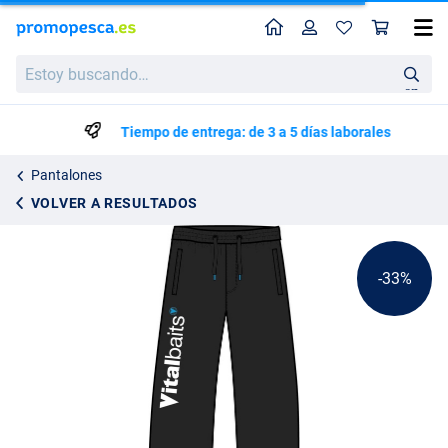
Perfil
Ces
Vital Baits Jogger Azul
Precio de lista
Estoy
25.43
buscando…
37.95
en
Tiempo de entrega: de 3 a 5 días laborales
Pantalones
VOLVER A RESULTADOS
-33%