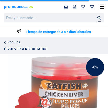
Perfil
Ces
Dynamite Baits Catfish Chicken Liver Fluro Pop-Up Cebo para Siluro 22 mm
Precio de lista
Estoy
17.05
buscando…
17.95
en
Tiempo de entrega: de 3 a 5 días laborales
Pop-ups
VOLVER A RESULTADOS
-6%