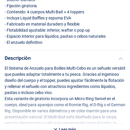
- Fijación giratoria
- Contenido: 4 cuerpos Multi-Bait + 4 toppers
- Incluye Liquid Baffles y espuma
EVA
- Fabricado en material duradero y flexible
- Flotabilidad ajustable: inferior, wafter o pop-up
- Espacio interior para líquidos, pastas o cebos naturales
- El anzuelo definitivo
Descripción
El Sistema de Anzuelo para Boilies Multi-Cebo es un señuelo versátil
que puedes adaptar totalmente a tu pesca. Gracias al ingenioso
diseño del cuerpo y el topper, puedes ajustar fácilmente la flotación
y rellenar el señuelo con atractivos ingredientes como líquidos,
pastas o incluso cebo vivo.
Esta variante de giratorio incorpora un Micro Ring Swivel en el
cuerpo, ideal para aparejos como el Ronnie Rig, el D-Rig o el German
Rig. Disponible en varios diámetros y en color marrón para una
presentación natural. El Multi-Bait está diseñado para la carpa,
pero ha demostrado su eficacia con especies como el barbo, la
tenca y la dorada. Solo hayy que enchufar, llenar y pescar: ¡más
Leer más