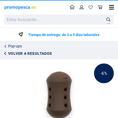
Perfil
Ces
Liquirigs Sistema de Anzuelo para Boilies Multi-Cebo Color Marrón con Giratorio (4 pzas.)
Estoy
Precio de lista
14.20
buscando…
14.95
en
Tiempo de entrega: de 3 a 5 días laborales
Pop-ups
VOLVER A RESULTADOS
-6%