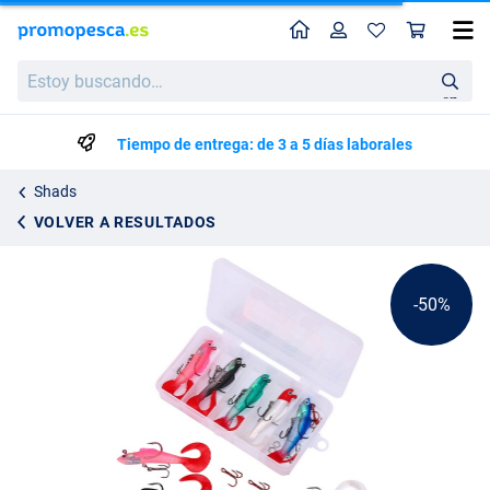
Perfil
Ces
Fish4All Caja de Swimbaits 2 7,5cm 9 g (5 pzas.)
Precio de lista
Estoy
6.59
buscando…
12.95
en
Tiempo de entrega: de 3 a 5 días laborales
Shads
VOLVER A RESULTADOS
-50%