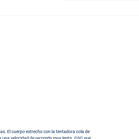
as. El cuerpo estrecho con la tentadora cola de
aquetes
a una velocidad de recogida muy lenta. (UV) que