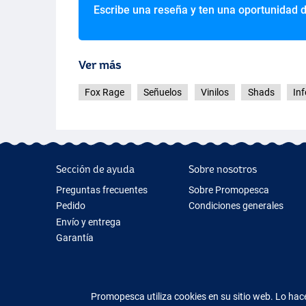
Escribe una reseña y ten una oportunidad 
Ver más
Fox Rage
Señuelos
Vinilos
Shads
In
Sección de ayuda
Sobre nosotros
Stickleback Ultra UV Paquetes
Preguntas frecuentes
Sobre Promopesca
Pedido
Condiciones generales
Envío y entrega
Garantía
Devolución y reembolso
Contacto
Promopesca utiliza cookies en su sitio web. Lo h