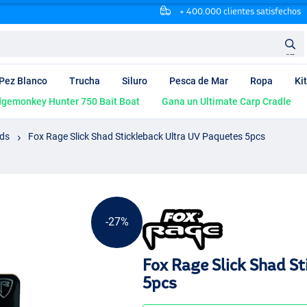
+ 400.000 clientes satisfechos
en
Pez Blanco
Trucha
Siluro
Pesca de Mar
Ropa
Ki
dgemonkey Hunter 750 Bait Boat
Gana un Ultimate Carp Cradle
ds
Fox Rage Slick Shad Stickleback Ultra UV Paquetes 5pcs
-27%
Fox Rage Slick Shad S
5pcs