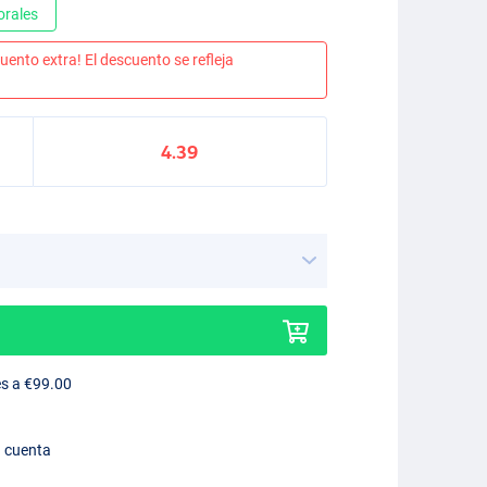
orales
uento extra! El descuento se refleja
4.39
es a €99.00
n cuenta