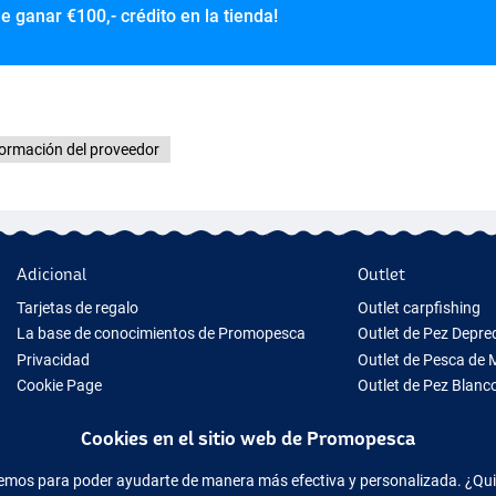
de ganar
€100,- crédito en la tienda!
formación del proveedor
Adicional
Outlet
Tarjetas de regalo
Outlet carpfishing
La base de conocimientos de Promopesca
Outlet de Pez Depr
Privacidad
Outlet de Pesca de 
Cookie Page
Outlet de Pez Blanc
Tips para Regalo
Outlet de Ropa
Cookies en el sitio web de Promopesca
Nuevo Material de Pesca
Equipo de pesca temporalmente agotado
acemos para poder ayudarte de manera más efectiva y personalizada. ¿Qu