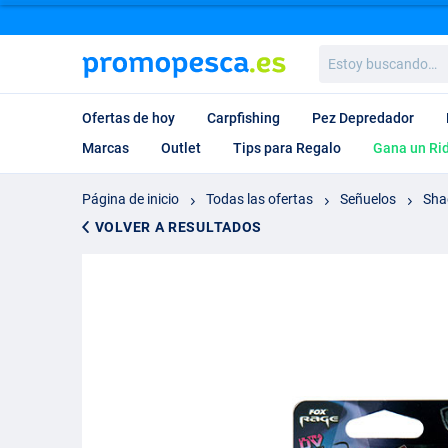
Estoy
buscando…
Ofertas de hoy
Carpfishing
Pez Depredador
Marcas
Outlet
Tips para Regalo
Gana un Ri
Página de inicio
Todas las ofertas
Señuelos
Sha
VOLVER A RESULTADOS