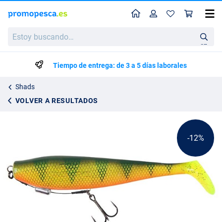
Perfil
Ces
Fox Rage Zander Pro Shad Cargado 16 cm (39 g)
Estoy
Precio de lista
7.01
buscando…
7.95
en
Tiempo de entrega: de 3 a 5 días laborales
Shads
VOLVER A RESULTADOS
-12%