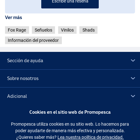
Escribe una reseña
UV Silver Halo
Ver más
Fox Rage
Señuelos
Vinilos
Shads
Información del proveedor
Sección de ayuda
Sobre nosotros
Adicional
Cookies en el sitio web de Promopesca
Outlet
Promopesca utiliza cookies en su sitio web. Lo hacemos para
UV Natural Perch
poder ayudarte de manera más efectiva y personalizada.
Síguenos
Facebook
Instagram
¿Quieres saber más?
Lea nuestra política de privacidad.