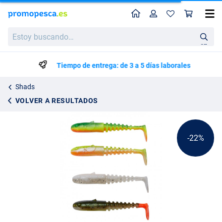
Perfil
Ces
Savage Gear Gobster Shad Dark Water Mix Shad (5 piezas)
Precio de lista
Estoy
4.70
buscando…
5.99
en
Tiempo de entrega: de 3 a 5 días laborales
Shads
VOLVER A RESULTADOS
-22%