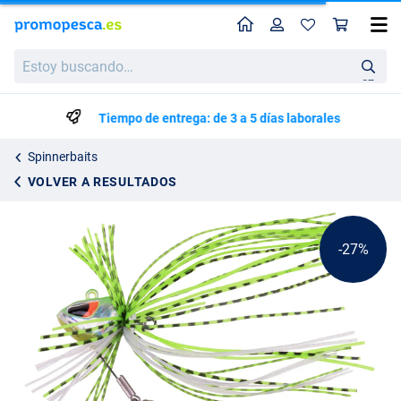
Perfil
Ces
Zeck BA Spinner-Rushka Spinnerbait 15 g (Sin Plomo)
Precio de lista
Estoy
9.49
buscando…
12.95
en
Tiempo de entrega: de 3 a 5 días laborales
Spinnerbaits
VOLVER A RESULTADOS
-27%