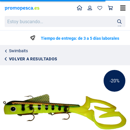
Perfil
Ces
Musky Innovations Regular Double Dawgs
Precio de lista
Estoy
24.20
buscando…
29.95
en
Tiempo de entrega: de 3 a 5 días laborales
Swimbaits
VOLVER A RESULTADOS
-20%