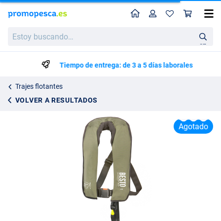
Perfil
Ces
Besto Automatic 165N ZH Chaleco salvavidas
Estoy
99.95
buscando…
en
Tiempo de entrega: de 3 a 5 días laborales
Trajes flotantes
VOLVER A RESULTADOS
Agotado