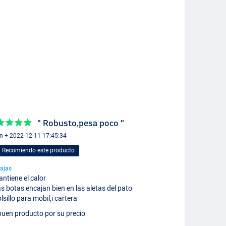
" Robusto,pesa poco "
in + 2022-12-11 17:45:34
Recomiendo este producto
ajas
ntiene el calor
s botas encajan bien en las aletas del pato
lsillo para mobil,i cartera
buen producto por su precio