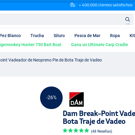
+ 400.000 clientes satisfechos
en
Pez Blanco
Trucha
Siluro
Pesca de Mar
Ropa
Ki
dgemonkey Hunter 750 Bait Boat
Gana un Ultimate Carp Cradle
int Vadeador de Neopreno Pie de Bota Traje de Vadeo
-26%
Dam Break-Point Vade
Bota Traje de Vadeo
(48 Reseñas)