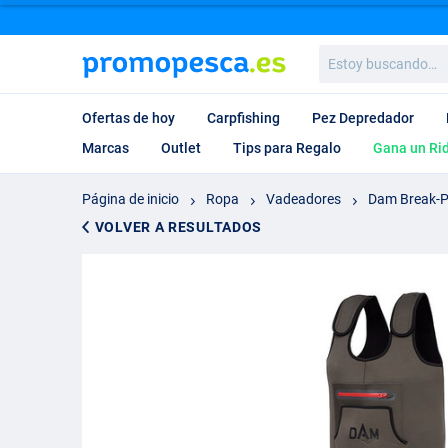
Estoy
buscando…
Ofertas de hoy
Carpfishing
Pez Depredador
Marcas
Outlet
Tips para Regalo
Gana un Ri
Página de inicio
Ropa
Vadeadores
Dam Break-Po
VOLVER A RESULTADOS