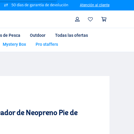
50 días de garantía de devolución
Atención al cliente
Busque
Perfil
Cesta d
ts de Pesca
Outdoor
Todas las ofertas
Mystery Box
Pro staffers
ador de Neopreno Pie de