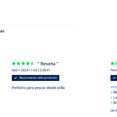
e
más
" Reseña "
Abb + 2024-11-03 12:08:41
Flor
Recomiendo este producto
Vent
Perfecto para pescar desde orilla
Ma
La
Bo
Un 