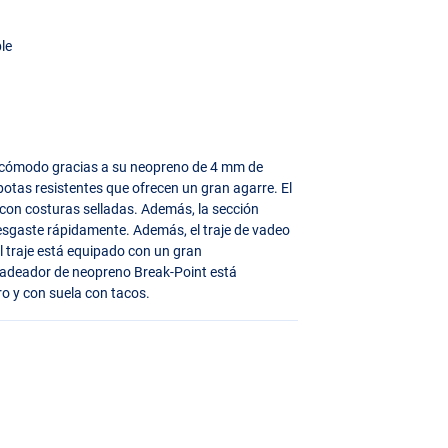
le
y cómodo gracias a su neopreno de 4 mm de
botas resistentes que ofrecen un gran agarre. El
con costuras selladas. Además, la sección
 desgaste rápidamente. Además, el traje de vadeo
l traje está equipado con un gran
adeador de neopreno Break-Point está
tro y con suela con tacos.