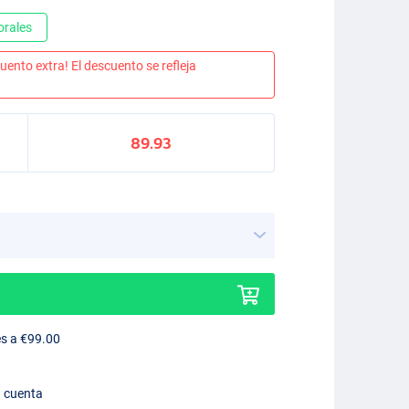
orales
uento extra! El descuento se refleja
89.93
es a €99.00
n cuenta