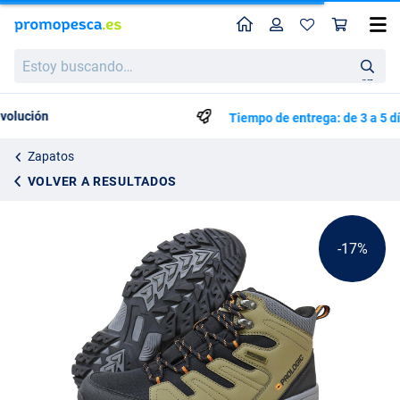
Perfil
Ces
Prologic Hiking Boot Zapatos para Pesca
Precio de lista
Estoy
75.00
buscando…
89.99
en
Tiempo de entrega: de 3 a 5 días laborales
Zapatos
VOLVER A RESULTADOS
-17%