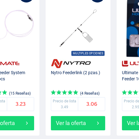
MULTIPLES OPCIONES
Feeder System
Nytro Feederlink (2 pzas.)
Ultimate
pcs
Feeder 1
(15 Reseñas)
(4 Reseñas)
ista
Precio de lista
Precio de
3.23
3.06
3.49
2.9
 oferta
Ver la oferta
Ver l