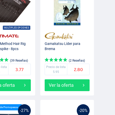
MULTIPLES OPCIONES
 Method Hair Rig
Gamakatsu Líder para
spike - 8pcs
Brema
(39 Reseñas)
(2 Reseñas)
 lista
Precio de lista
3.77
2.80
5
5.95
a oferta
Ver la oferta
n de Promopesca
-27%
-20%