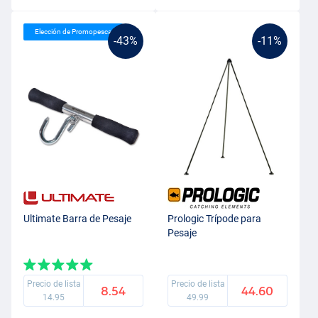
Elección de Promopesca
-43%
-11%
Ultimate Barra de Pesaje
Prologic Trípode para
Pesaje
Precio de lista
Precio de lista
8.54
44.60
14.95
49.99