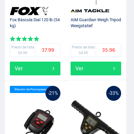
Fox Báscula Dial 120 lb (54
AIM Guardian Weigh Tripod
kg)
Weegstatief
Precio de lista
Precio de lista
37.99
35.96
39.99
54.95
Ver
Ver
Elección de Promopesca
-21%
-33%