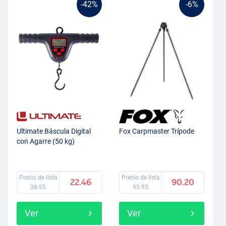
-42%
-6%
Ultimate Báscula Digital
Fox Carpmaster Trípode
con Agarre (50 kg)
Precio de lista
Precio de lista
22.46
90.20
38.95
95.95
Ver
Ver