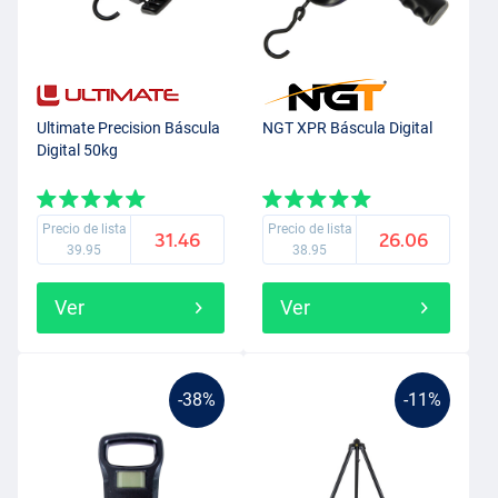
Ultimate Precision Báscula
NGT XPR Báscula Digital
Digital 50kg
Precio de lista
Precio de lista
31.46
26.06
39.95
38.95
Ver
Ver
-38%
-11%