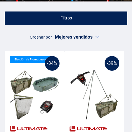
Filtros
Ordenar por
Elección de Promopesca
-34%
-39%