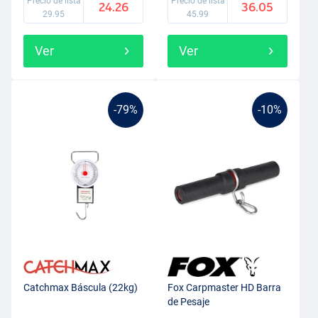
Precio de lista
Precio de lista
24.26
36.05
29.95
45.99
Ver
Ver
-79%
-10%
Catchmax Báscula (22kg)
Fox Carpmaster HD Barra
de Pesaje