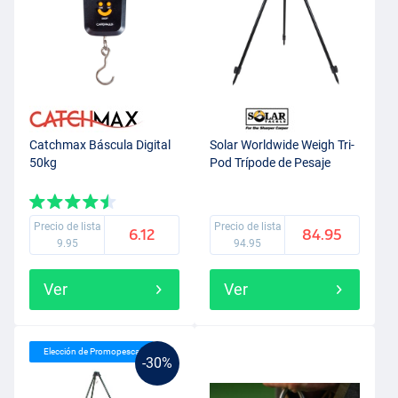
Catchmax Báscula Digital
Solar Worldwide Weigh Tri-
50kg
Pod Trípode de Pesaje
Precio de lista
Precio de lista
6.12
84.95
9.95
94.95
Ver
Ver
Elección de Promopesca
-30%