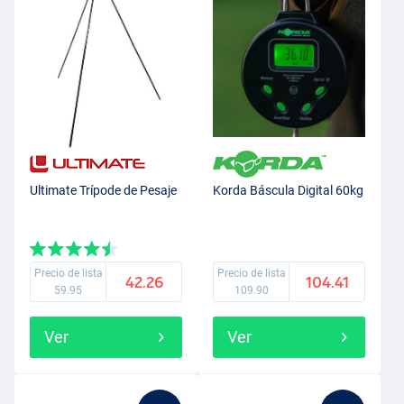
Ultimate Trípode de Pesaje
Korda Báscula Digital 60kg
Precio de lista
Precio de lista
42.26
104.41
59.95
109.90
Ver
Ver