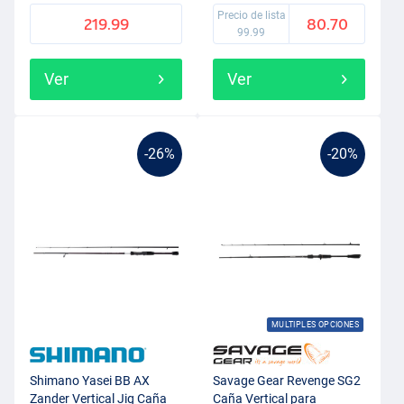
Precio de lista
219.99
80.70
99.99
Ver
Ver
-26%
-20%
MULTIPLES OPCIONES
Shimano Yasei BB AX
Savage Gear Revenge SG2
Zander Vertical Jig Caña
Caña Vertical para