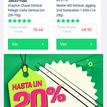
Grayton Chase Vertical
Westin W3 Vertical Jigging
Pelagic Caña Vertical 2m
2nd Generation 1.85m (14-
(28-70g)
28g)
Precio de lista
Precio de lista
76.46
48.95
119.95
119.95
Ver
Ver