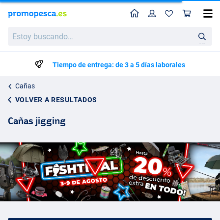
Perfil
Ces
Estoy
buscando…
en
Tiempo de entrega: de 3 a 5 días laborales
Cañas
VOLVER A RESULTADOS
Cañas jigging