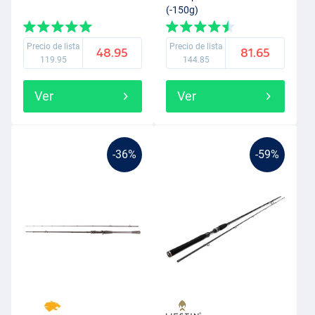
(-150g)
Precio de lista
Precio de lista
48.95
81.65
119.95
144.85
Ver
Ver
-36%
-59%