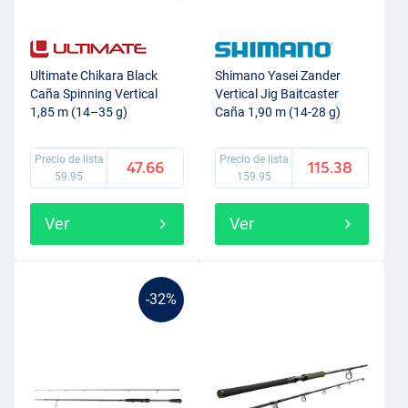
Ultimate Chikara Black
Shimano Yasei Zander
Caña Spinning Vertical
Vertical Jig Baitcaster
1,85 m (14–35 g)
Caña 1,90 m (14-28 g)
(1+1 Tramos)
Precio de lista
Precio de lista
47.66
115.38
59.95
159.95
Ver
Ver
-32%