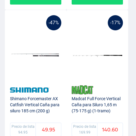
-47%
-17%
Shimano Forcemaster AX
Madcat Full Force Vertical
Catfish Vertical Caña para
Caña para Siluro 1,65 m
siluro 185 cm (200 g)
(75-175 g) (1-tramo)
Precio de lista
Precio de lista
49.95
140.60
94.95
169.99