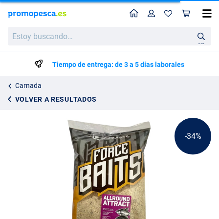
Perfil
Ces
Ultimate Force Baits Engodo Allround Attract (10kg)
Precio de lista
Estoy
23.36
buscando…
34.95
en
Tiempo de entrega: de 3 a 5 días laborales
Carnada
VOLVER A RESULTADOS
-34%