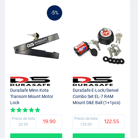
-5%
DuraSafe Minn Kota
DuraSafe E-Lock/Swivel
Transom Mount Motor
Combo Set EL-7 RAM
Lock
Mount D&E Ball (1+1pcs)
Precio de lista
Precio de lista
19.90
122.55
20.95
129.00