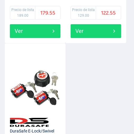
(2+1pcs)
Precio de lista
Precio de lista
179.55
122.55
189.00
129.00
Ver
Ver
DuraSafe E-Lock/Swivel