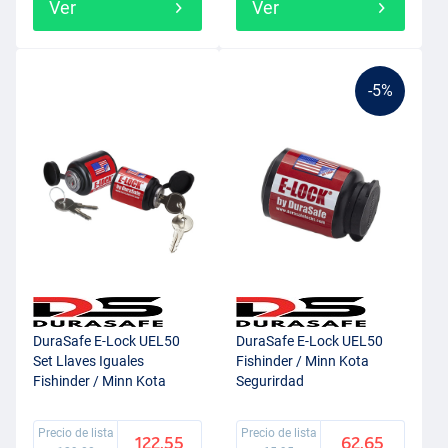
Ver
Ver
-5%
DuraSafe E-Lock UEL50
DuraSafe E-Lock UEL50
Set Llaves Iguales
Fishinder / Minn Kota
Fishinder / Minn Kota
Segurirdad
Seguridad
Precio de lista
Precio de lista
122.55
62.65